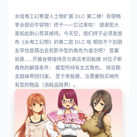
水组电工幻希望人士物扩展 DLC 第二弹！非偿畅
享全部近中容物！终于——它过来啦！ 感谢宏大
家如此耐心思其候待。今天空，我们终于必须发放
布《水电工幻想》的第二款 DLC 啦 相信不个别朋
友早恰是猜出去剪影中型的角色为谁讫吧？ 答案
就是……开展会够接待员与商店老旧板娘 对位子新
角色的解锁条件： 腐型所持有女式角色。 将双期
龙姐妹带回归家。 至于老板娘，汝需要购买她所
有型的物品（消耗品除界）。