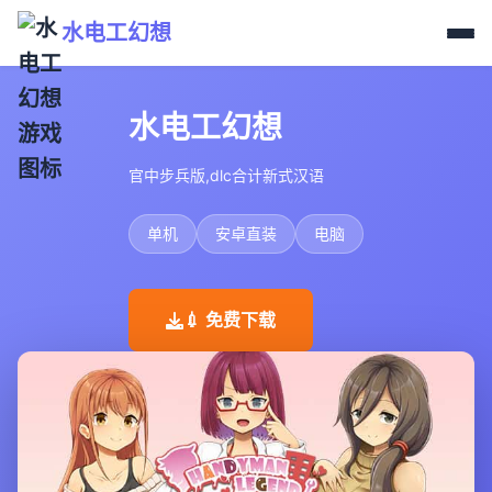
水电工幻想
水电工幻想
官中步兵版,dlc合计新式汉语
单机
安卓直装
电脑
💉 免费下载