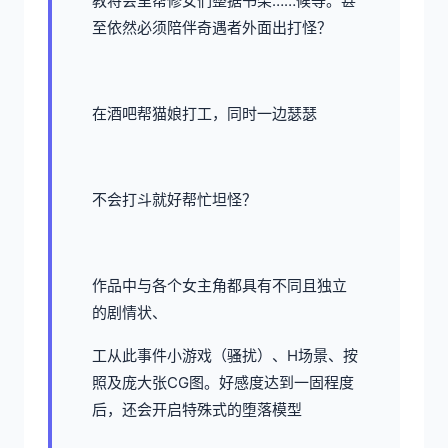
教将会里帮修女们整据书架……候等。甚
至依然必须陪伴奇遇者外面出打怪？
在酒吧帮猫娘打工，同时一边瑟瑟
不会打斗就好帮忙坦怪？
作品中与各个女主角都具有不同且独立
的剧情状、
工从此事件小游戏（骚扰）、H场景、按
照及庞大张CG图。好感度达到一固程度
后，还会开启特殊式的堕落模型